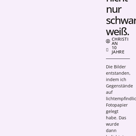
nur
schwar
weiß.
CHRISTI
AN
10
JAHRE
Die Bilder
entstanden,
indem ich
Gegenstände
auf
lichtempfindli
Fotopapier
gelegt
habe. Das
wurde
dann