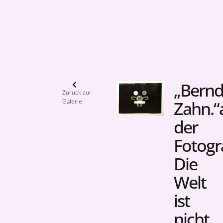
„Bern
Zurück zur
Galerie
Zahn.“
der
Fotogr
Die
Welt
ist
nicht