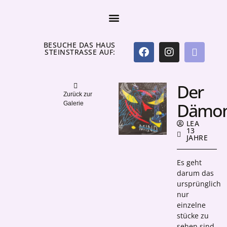
BESUCHE DAS HAUS
STEINSTRASSE AUF:
Der
Zurück zur
Dämo
Galerie
LEA
13
JAHRE
Es geht
darum das
ursprünglich
nur
einzelne
stücke zu
sehen sind