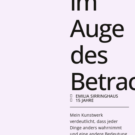
im
Auge
des
Betra
EMILIA SIRRINGHAUS
15 JAHRE
Mein Kunstwerk
verdeutlicht, dass jeder
Dinge anders wahrnimmt
und eine andere Bedeutung