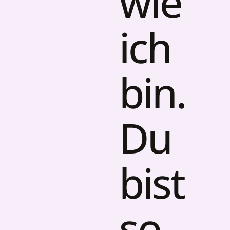
wie
ich
bin.
Du
bist
so