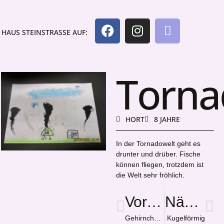
HAUS STEINSTRASSE AUF:
Torna
HORT
8 JAHRE
In der Tornadowelt geht es
drunter und drüber. Fische
können fliegen, trotzdem ist
die Welt sehr fröhlich.
Vorige
Nächster
Gehirnchaos
Kugelförmig