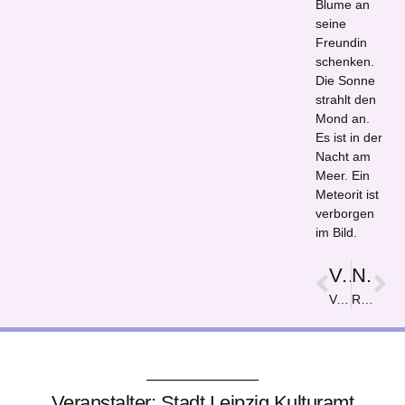
Blume an
seine
Freundin
schenken.
Die Sonne
strahlt den
Mond an.
Es ist in der
Nacht am
Meer. Ein
Meteorit ist
verborgen
im Bild.
Vorige
Nächster
Versteckt
Rebellen und Lichtgestalten
Veranstalter: Stadt Leipzig Kulturamt