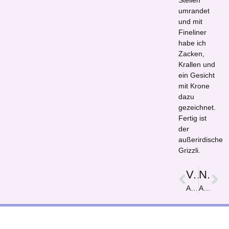
Stellen
umrandet
und mit
Fineliner
habe ich
Zacken,
Krallen und
ein Gesicht
mit Krone
dazu
gezeichnet.
Fertig ist
der
außerirdische
Grizzli.
Vorige
Nächster
Alles ist bunt
Anders? Nein alle gleich!