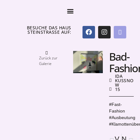
BESUCHE DAS HAUS
STEINSTRASSE AUF:
Bad-
Zurück zur
Galerie
Fashio
IDA
KUSSNOW
15
#Fast-
Fashion
#Ausbeutung
#Klamottenüber
Vorige
Nächster