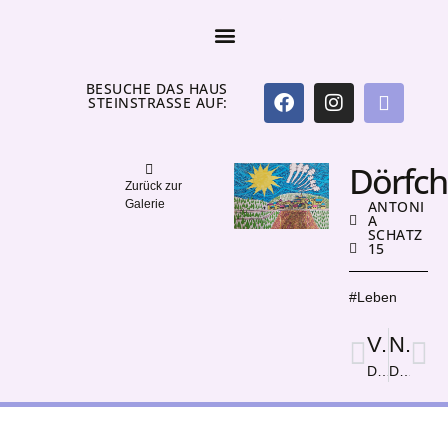
BESUCHE DAS HAUS
STEINSTRASSE AUF:
Dörfc
Zurück zur
Galerie
ANTONI
A
SCHATZ
15
#Leben
Vorige
Nächster
Dimension zusamenbruch
Du hast die Wa(h)l. Er nicht.