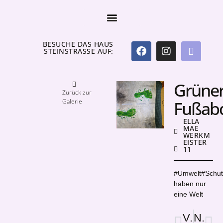
BESUCHE DAS HAUS
STEINSTRASSE AUF:
Grüne
Zurück zur
Galerie
Fußab
ELLA
MAE
WERKM
EISTER
11
#Umwelt#Schut
haben nur
eine Welt
Vorige
Nächster