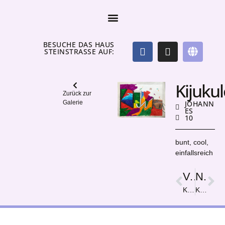
BESUCHE DAS HAUS
STEINSTRASSE AUF:
Kijuku
Zurück zur
Galerie
JOHANN
ES
10
bunt, cool,
einfallsreich
Vorige
Nächster
KiJuKu Picasso
Killer Hase