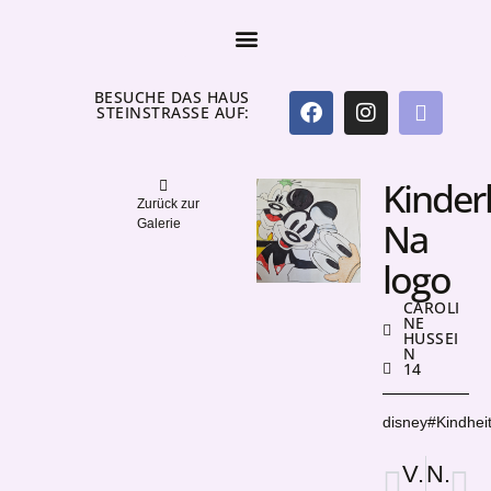
BESUCHE DAS HAUS
STEINSTRASSE AUF:
Kinde
Zurück zur
Na
Galerie
logo
CAROLI
NE
HUSSEI
N
14
disney#Kindhei
Vorige
Nächster