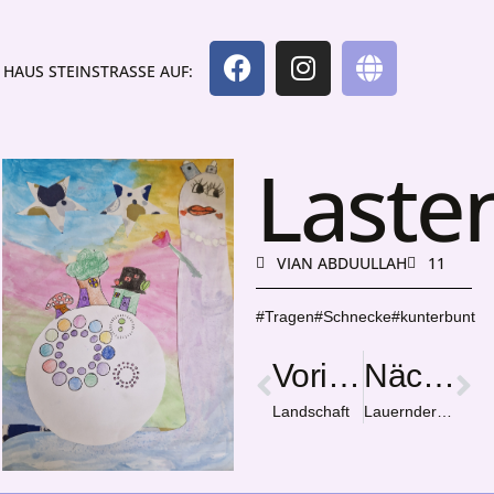
HAUS STEINSTRASSE AUF:
Laste
VIAN ABDUULLAH
11
#Tragen#Schnecke#kunterbunt
Vorige
Nächster
Landschaft
Lauernder Luchs