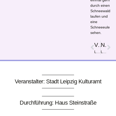
einmal gern
durch einen
Schneewald
laufen und
eine
Schneeeule
sehen.
Vorige
Nächster
Leid ist nur einen Knopfdruck entfernt!
Let them eat cake!
Veranstalter: Stadt Leipzig Kulturamt
Durchführung: Haus Steinstraße