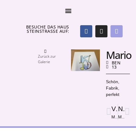
BESUCHE DAS HAUS
STEINSTRASSE AUF:
Mario
Zurück zur
Galerie
BEN
13
Schön,
Fabrik,
perfekt
Vorige
Nächster
Malheurs De Beauté
Manita