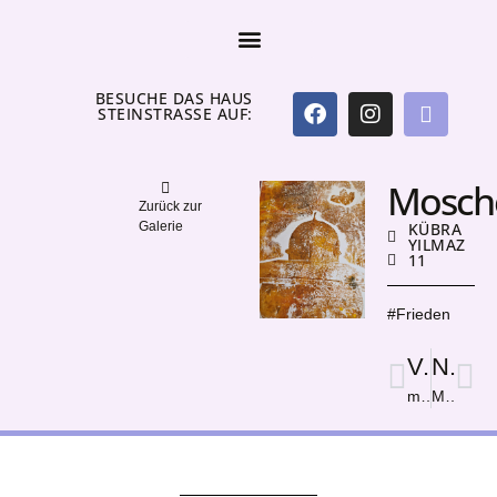
BESUCHE DAS HAUS
STEINSTRASSE AUF:
Mosch
Zurück zur
Galerie
KÜBRA
YILMAZ
11
#Frieden
Vorige
Nächster
monster
Monsters