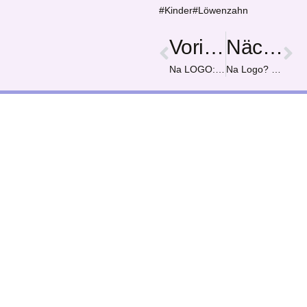
#Kinder#Löwenzahn
Vorige
Nächster
Na LOGO: Unsere Freundschaft!
Na Logo? KiJuKu!