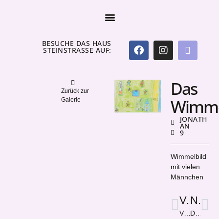
BESUCHE DAS HAUS
STEINSTRASSE AUF:
Das
Zurück zur
Wimme
Galerie
JONATH
AN
9
Wimmelbild
mit vielen
Männchen
Vorige
Nächster
Völki
Das Ich im Wir