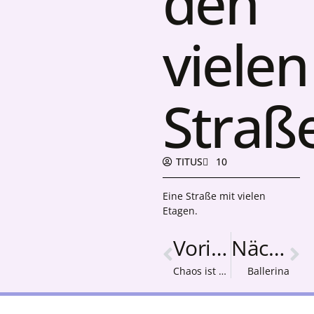
den
vielen
Straß
TITUS
10
Eine Straße mit vielen
Etagen.
Vorige
Nächster
Chaos ist Perfekt
Ballerina