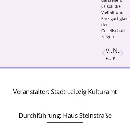
darstellen.
Es soll die
Vielfalt und
Einzigartigkeit
der
Gesellschaft
zeigen
Vorige
Nächster
Fußball und Rassismus
Katze
Veranstalter: Stadt Leipzig Kulturamt
Durchführung: Haus Steinstraße