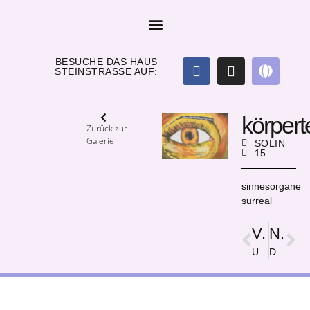
BESUCHE DAS HAUS
STEINSTRASSE AUF:
körpert
Zurück zur
Galerie
SOLIN
15
sinnesorgane
surreal
Vorige
Nächster
Ungenständlich
Der Riese