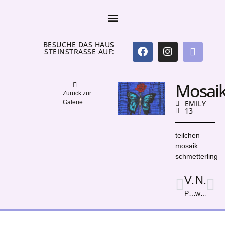
BESUCHE DAS HAUS
STEINSTRASSE AUF:
Mosai
Zurück zur
Galerie
EMILY
13
teilchen
mosaik
schmetterling
Vorige
Nächster
Polarlichter über Leipzig
waldesluft