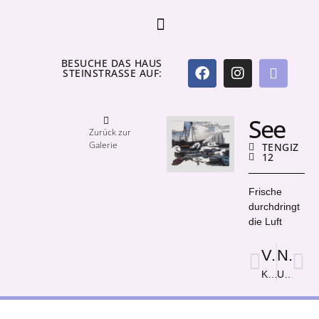
BESUCHE DAS HAUS
STEINSTRASSE AUF:
See
Zurück zur
Galerie
TENGIZ
12
Frische
durchdringt
die Luft
Vorige
Nächster
Kleine Insel der Freundschaft
Unser Brot, unser leid