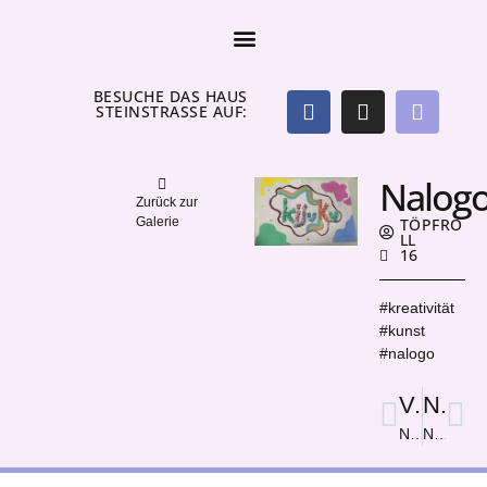
BESUCHE DAS HAUS
STEINSTRASSE AUF:
Nalog
Zurück zur
Galerie
TÖPFRO
LL
16
#kreativität
#kunst
#nalogo
Vorige
Nächster
Naruto
Natur und Mensch verbunden