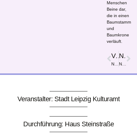
Menschen
Beine dar,
die in einen
Baumstamm
und
Baumkrone
verläuft.
Vorige
Nächster
Nalogo
Natur und Musik in meinem Kopf
Veranstalter: Stadt Leipzig Kulturamt
Durchführung: Haus Steinstraße